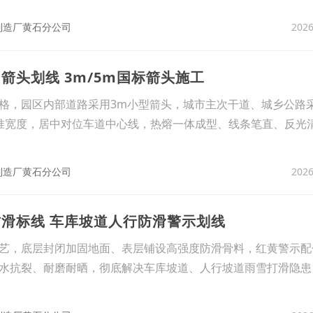
2026
制造厂黄石分公司
箭头划线 3m/5m国标箭头施工
格，园区内部道路采用3m小型箭头，城市主次干道、城乡公路采
标准宽度，居中对位车道中心线，热熔一体成型、线条笔直、反光
2026
制造厂黄石分公司
防滑标线 车库坡道人行防滑警示划线
艺，底层封闭加固地面、表层铺设高强度防滑骨料，红黄警示配
水抗裂、耐磨耐晒，彻底解决车库坡道、人行坡道雨雪打滑隐患