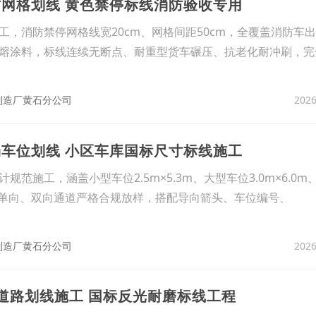
防网格划线 黄色禁停标线消防验收专用
工，消防禁停网格线宽20cm、网格间距50cm，全覆盖消防车
熔涂料，标线连续无断点、耐重型货车碾压、抗老化耐冲刷，完
2026
制造厂黄石分公司
场车位划线 小区车库国标尺寸标线施工
范施工，涵盖小型车位2.5m×5.3m、大型车位3.0m×6.0
寸，单向、双向通道严格合规放样，搭配导向箭头、车位编号、
2026
制造厂黄石分公司
道路划线施工 国标反光耐磨标线工程