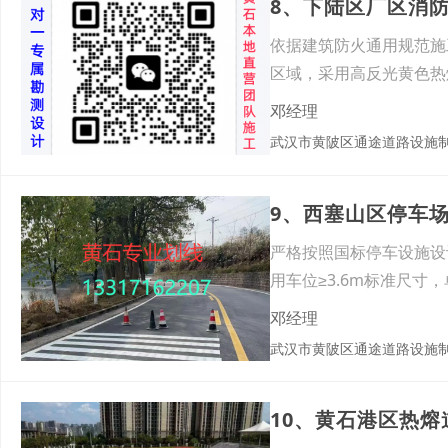
8、下陆区厂区消
依据建筑防火通用规范施
区域，采用高反光黄色热
邓经理
武汉市黄陂区通途道路设施
9、西塞山区停车
严格按照国标停车设施设计规
用车位≥3.6m标准尺
邓经理
武汉市黄陂区通途道路设施
10、黄石港区热熔