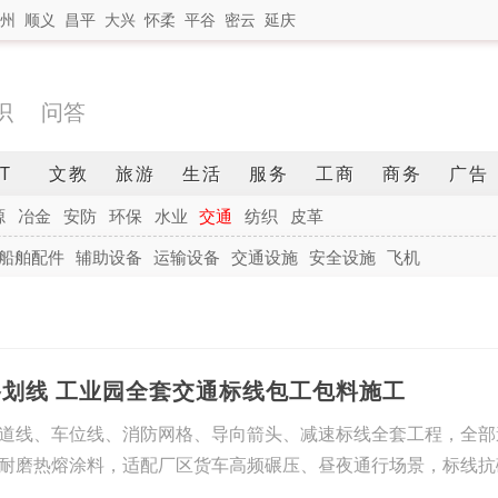
州
顺义
昌平
大兴
怀柔
平谷
密云
延庆
识
问答
IT
文教
旅游
生活
服务
工商
商务
广告
源
冶金
安防
环保
水业
交通
纺织
皮革
船舶配件
辅助设备
运输设备
交通设施
安全设施
飞机
路划线 工业园全套交通标线包工包料施工
道线、车位线、消防网格、导向箭头、减速标线全套工程，全部
耐磨热熔涂料，适配厂区货车高频碾压、昼夜通行场景，标线抗