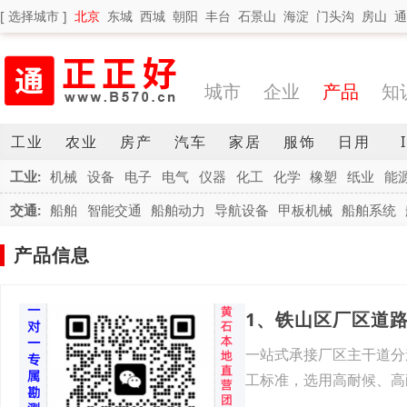
[ 选择城市 ]
北京
东城
西城
朝阳
丰台
石景山
海淀
门头沟
房山
通
城市
企业
产品
知
工业
农业
房产
汽车
家居
服饰
日用
工业:
机械
设备
电子
电气
仪器
化工
化学
橡塑
纸业
能
交通:
船舶
智能交通
船舶动力
导航设备
甲板机械
船舶系统
产品信息
1、铁山区厂区道
一站式承接厂区主干道分
工标准，选用高耐候、高
损、