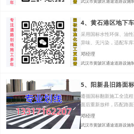
武汉市黄陂区通途道路设施
4、黄石港区地下
采用国标水性环保、油性
异味、无污染，适配车库
修补
邓经理
武汉市黄陂区通途道路设施
5、阳新县旧路面
遵循国标翻新施工全流程
面后重新放样，匹配路面
反光
邓经理
武汉市黄陂区通途道路设施