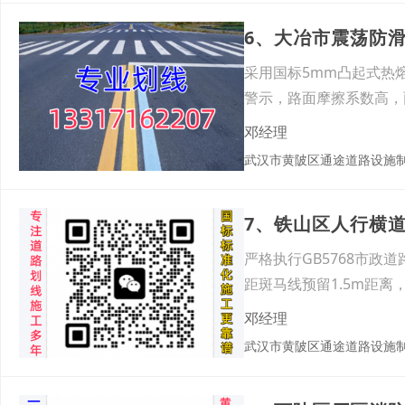
6、大冶市震荡防
采用国标5mm凸起式热
警示，路面摩擦系数高，
通事
邓经理
武汉市黄陂区通途道路设施
7、铁山区人行横
严格执行GB5768市政
距斑马线预留1.5m距
邓经理
武汉市黄陂区通途道路设施