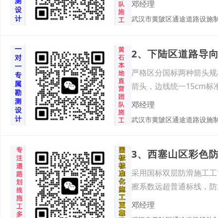
邓经理
武汉市黄陂区通途道路设施
2、下陆区道路导向
严格区分国标两种箭头规
箭头，边线统一15cm
邓经理
武汉市黄陂区通途道路设施
3、西塞山区彩色
采用国标双层防滑施工工
擦系数远超普通标线，防
于小
邓经理