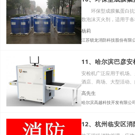
环保型成膜氟蛋白抗溶泡沫
数泡沫灭火剂，适用于各
杨莉
江苏锁龙消防科技股份有限
11、哈尔滨巴彦
安检机广泛应用于机场、
酒店、商场、大型活动、
皮革
高先生
哈尔滨高越科技开发有限公
12、杭州临安区