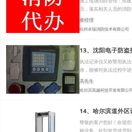
施工现场消防管理：应建
员，落实相关人员的消防
对于
蔡经理
杭州卓瑞消防技术有限公司
13、沈阳电子防
执法记录仪又称警用执法
身，能够对执法过程中进
用。同时
高先生
哈尔滨高越科技开发有限公
14、哈尔滨道外
尊敬的客户您好！欢迎您
购业务，款到发货或货到