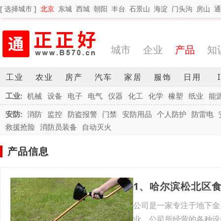
[ 选择城市 ]
北京
东城
西城
朝阳
丰台
石景山
海淀
门头沟
房山
通
城市
企业
产品
知
工业
农业
房产
汽车
家居
服饰
日用
工业:
机械
设备
电子
电气
仪器
化工
化学
橡塑
纸业
能
安防:
消防
监控
防盗报警
门禁
安防用品
个人防护
防雷电
救援抢险
消防员装备
自动灭火
产品信息
1、哈尔滨松北区
公司是一家专注于地下金
业，公司所经营的各种设