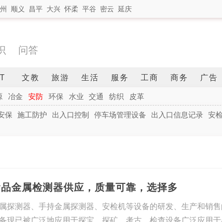
州
顺义
昌平
大兴
怀柔
平谷
密云
延庆
识
问答
IT
文教
旅游
生活
服务
工商
商务
广告
源
冶金
安防
环保
水业
交通
纺织
皮革
安保
施工防护
出入口控制
停车场管理设备
出入口信息记录
安
食品金属检测器供应，质量可靠，选择多
属探测器、手持金属探测器、安检机等设备的研发、生产和销售
备现已被广泛地应用于探宝、探矿、考古，检查设备广泛应用于