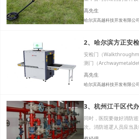
合，深
高先生
哈尔滨高越科技开发有限公
2、哈尔滨方正安
安检门（Walkthrou
测门（Archwaymetal
高先生
哈尔滨高越科技开发有限公
3、杭州江干区代
同时，医院要做好消防巡
次。消防巡逻人员应当及
现初
蔡经理