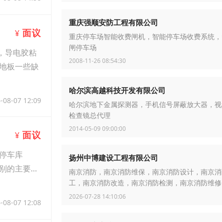
重庆强顺安防工程有限公司
面议
¥
重庆停车场智能收费闸机，智能停车场收费系统，
闸停车场
，导电胶粘
2008-11-26 08:54:30
地板一些缺
哈尔滨高越科技开发有限公司
-08-07 12:09
哈尔滨地下金属探测器，手机信号屏蔽放大器，视
检查镜总代理
2014-05-09 09:00:00
面议
¥
停车库
扬州中博建设工程有限公司
别的主要手
南京消防，南京消防维保，南京消防设计，南京消
工，南京消防改造，南京消防检测，南京消防维修
消
2026-07-28 14:10:06
-08-07 12:08