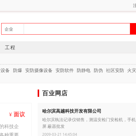
工程
检设备
防爆
安防摄像设备
安防软件
防静电
防伪
社区安防
火
百业网店
哈尔滨高越科技开发有限公司
面议
¥
哈尔滨執法记录仪销售，测温安检门安检机，手机
的科技企
屏.蔽器批发
各种重要场
2009-03-21 14:45:04