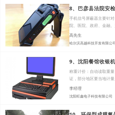
8、巴彦县法院安检
手机信号屏蔽器主要针对
院、医院、政府、金融、
屏蔽器
高先生
哈尔滨高越科技开发有限公
9、沈阳餐馆收银
称重计价：自动读取重量
证，部分地区要当地计量
抵扣
李经理
沈阳旺鑫电子科技有限公司
10、环保型成膜