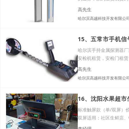
请广
高先生
哈尔滨高越科技开发有限公
15、五常市手机
哈尔滨手持金属探测器厂
安检机租赁，安检门租赁
我公
高先生
哈尔滨高越科技开发有限公
16、沈阳水果超市
标准触屏款（单/双屏）价
双屏适用：社区生鲜店、
李经理