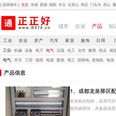
[ 选择城市 ]
北京
东城
西城
朝阳
丰台
石景山
海淀
门头沟
房山
通
城市
企业
产品
知
工业
农业
房产
汽车
家居
服饰
日用
工业:
机械
设备
电子
电气
仪器
化工
化学
橡塑
纸业
能
电气:
开关
工控
线缆
电源
配电
电工
防静电
发电机
电池
产品信息
1、成都龙泉驿区
本加热控制柜，采用可控
散热器模块，具备超温保
用于