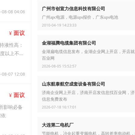
广州市创宣力信息科技有限公司
-08-08 04:06
广州apc电源，电源ups报价，广东ups电池
2010-04-19 14:23:33
面议
¥
金湖福腾电缆集团有限公司
持液性高：
金湖扁电缆信息发布，金湖企业网上开店，开店就
0度以上不能
百业网
2026-08-05 15:52:57
-08-07 12:08
山东航泰航空成套设备有限公司
济南企业网上开店，济南开店发信息找百业网，济
面议
¥
信息免费发布
所影响必备
2026-07-18 16:17:01
需依
大连第二电机厂
节能电机，冶金起重变频电机，高转差率电动机，