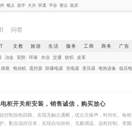
州
顺义
昌平
大兴
怀柔
平谷
密云
延庆
识
问答
IT
文教
旅游
生活
服务
工商
商务
广告
源
冶金
安防
环保
水业
交通
纺织
皮革
插座
电动机
遥控器
防爆电器
充电器
变压器
电热设备
低压
配电柜开关柜安装，销售诚信，购买放心
硅控制加热回路。实现无触点通断，优点无噪声，时间长。每相
护。配合温控仪表，实现自动加热、无极调温、远程控制。变频