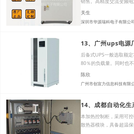
销售。高精度交流变频电源均严
关生
深圳市华源瑞科电子有限公司
13、广州ups电
后备式UPS一般选取额定
80％的负载量。同时
陈欣
广州市创宣力信息科技有限
14、成都自动化
本加热控制柜，采用可控
散热器模块，具备超温保
成都