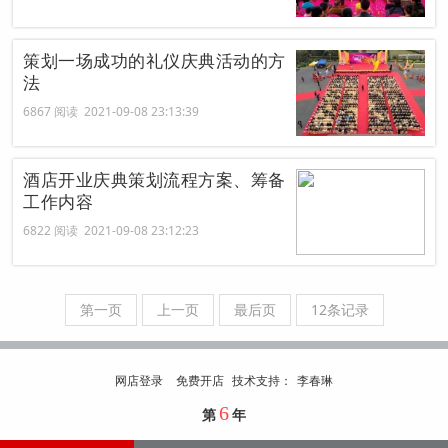
策划一场成功的礼仪庆典活动的方
法
6867 阅读 2021-09-08 23:13:39
酒店开业庆典策划流程方案、筹备
工作内容
6822 阅读 2021-09-08 23:12:23
第一页
上一页
最后页
12条记录
网店登录
免费开店
技
术
支
持
：
李春琳
6
第
年