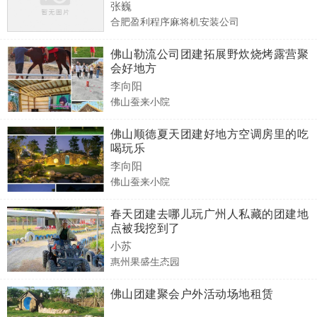
张巍
合肥盈利程序麻将机安装公司
佛山勒流公司团建拓展野炊烧烤露营聚
会好地方
李向阳
佛山蚕来小院
佛山顺德夏天团建好地方空调房里的吃
喝玩乐
李向阳
佛山蚕来小院
春天团建去哪儿玩广州人私藏的团建地
点被我挖到了
小苏
惠州果盛生态园
佛山团建聚会户外活动场地租赁