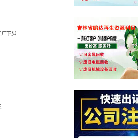
工厂下脚
证