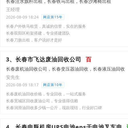
长春注水旗杆出租，长春铁马出租，长春沙滩椅出租
王经理
2026-08-09 18:24
网店第15年
长春户外铁马租赁，真诚的信誉，实在的服务
长春双阳区桁架搭建，专业搭建团队
长春刀旗出租，客户说好才是好
3、长春市飞达废油回收公司
百
长春废机油回收公司，长春变压器油回收，长春液压油回收
安先生
2026-08-09 18:17
网店第10年
长春废机油回收价格，专业回收，一站式服务
长春宽城区回收废油公司，专业值得信赖
长春润滑油回收多少钱一公斤，现款现结，行业好口碑
4、长春电瓶机房UPS电池eps干电池叉车电