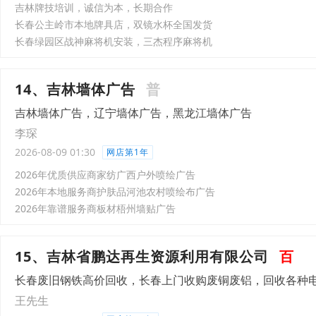
吉林牌技培训，诚信为本，长期合作
长春公主岭市本地牌具店，双镜水杯全国发货
长春绿园区战神麻将机安装，三杰程序麻将机
14、吉林墙体广告
普
吉林墙体广告，辽宁墙体广告，黑龙江墙体广告
李琛
2026-08-09 01:30
网店第1年
2026年优质供应商家纺广西户外喷绘广告
2026年本地服务商护肤品河池农村喷绘布广告
2026年靠谱服务商板材梧州墙贴广告
15、吉林省鹏达再生资源利用有限公司
百
长春废旧钢铁高价回收，长春上门收购废铜废铝，回收各种
王先生