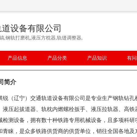
轨道设备有限公司
镐,钢轨打磨机,液压方枕器,轨缝调整器,
产品信息
产品分类
产品知识
有问
司简介
祺锐（辽宁）交通轨道设备有限公司是专业生产钢轨钻孔
、液压起拔道器、轨枕内燃螺栓扳手、液压拉轨器、高铁
械检测设备，拥有数十种铁路专用机械设备，且多项科研
和青睐，是众多铁路供货商的供货单位，销往全国各地及