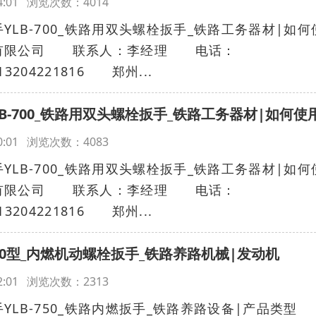
:14:01 浏览次数：4014
B-700_铁路用双头螺栓扳手_铁路工务器材|如何
有限公司 联系人：李经理 电话：
3204221816 郑州...
B-700_铁路用双头螺栓扳手_铁路工务器材|如何使
:10:01 浏览次数：4083
B-700_铁路用双头螺栓扳手_铁路工务器材|如何
有限公司 联系人：李经理 电话：
3204221816 郑州...
50型_内燃机动螺栓扳手_铁路养路机械|发动机
:22:01 浏览次数：2313
B-750_铁路内燃扳手_铁路养路设备|产品类型