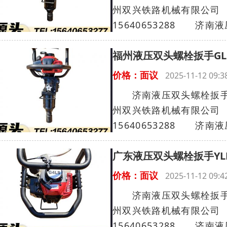
州双兴铁路机械有限公司 
15640653288 济南液压
福州液压双头螺栓扳手GLB
价格：面议
2025-11-12 09
济南液压双头螺栓扳手YL
州双兴铁路机械有限公司 
15640653288 济南液压
广东液压双头螺栓扳手YL
价格：面议
2025-11-12 09
济南液压双头螺栓扳手YL
州双兴铁路机械有限公司 
15640653288 济南液压