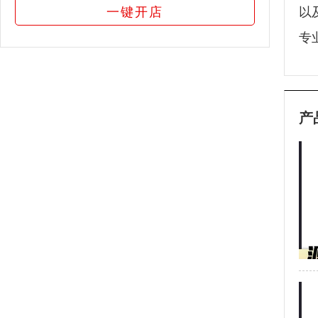
一键开店
以
专
产