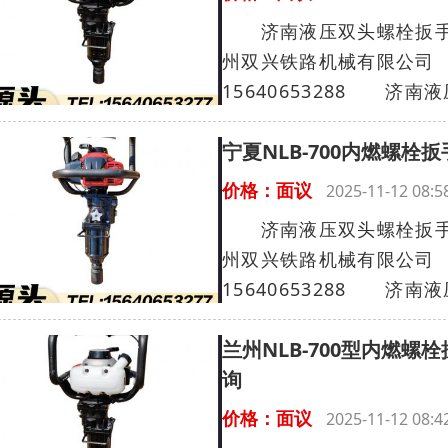
济南液压双头螺栓扳手YL
州双兴铁路机械有限公司 
15640653288 济南液压
宁夏NLB-700内燃螺
价格：面议
2025-11-12 08
济南液压双头螺栓扳手YL
州双兴铁路机械有限公司 
15640653288 济南液压
兰州NLB-700型内燃
询
价格：面议
2025-11-12 08