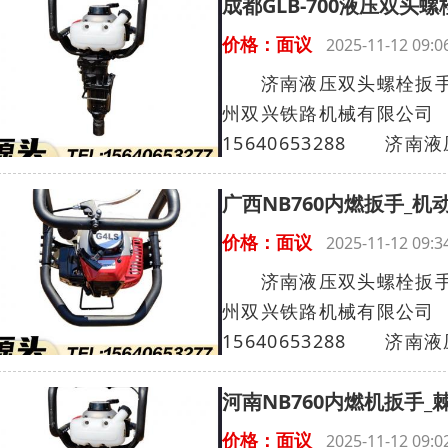
成都GLB-700液压双头
价格：面议
2025-11-12 09
济南液压双头螺栓扳手YL
州双兴铁路机械有限公司 
15640653288 济南液压
广西NB760内燃扳手_机
价格：面议
2025-11-12 09
济南液压双头螺栓扳手YL
州双兴铁路机械有限公司 
15640653288 济南液压
河南NB760内燃机扳手
价格：面议
2025-11-12 09