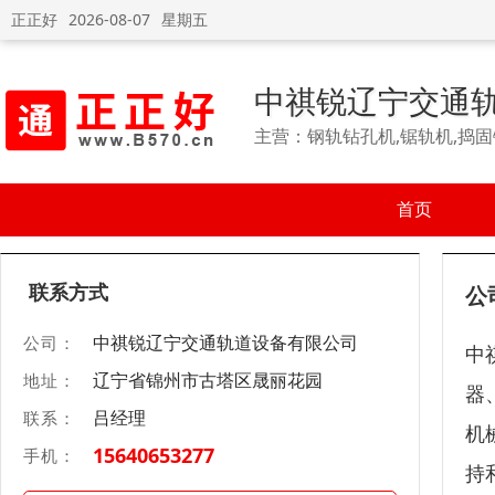
正正好
2026-08-07
星期五
中祺锐辽宁交通
主营：钢轨钻孔机,锯轨机,捣固
首页
联系方式
公
中祺锐辽宁交通轨道设备有限公司
公司：
中
辽宁省锦州市古塔区晟丽花园
地址：
器
吕经理
联系：
机
15640653277
手机：
持