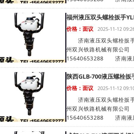
福州液压双头螺栓扳手YLB
价格：面议
2025-11-12 09
济南液压双头螺栓扳手YL
州双兴铁路机械有限公司 
15640653288 济南液压
陕西GLB-700液压螺栓
价格：面议
2025-11-12 09
济南液压双头螺栓扳手YL
州双兴铁路机械有限公司 
15640653288 济南液压