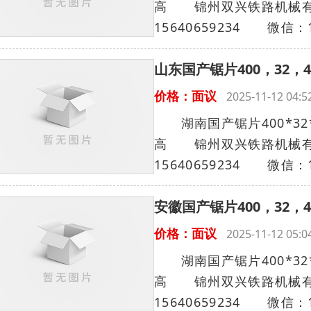
高 锦州双兴铁路机械
15640659234 微信：1
山东国产锯片400，32，
价格：面议
2025-11-12 04
湖南国产锯片400*32
高 锦州双兴铁路机械
15640659234 微信：1
安徽国产锯片400，32，
价格：面议
2025-11-12 05
湖南国产锯片400*32
高 锦州双兴铁路机械
15640659234 微信：1