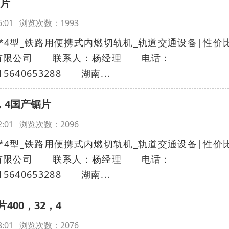
锯片
:16:01 浏览次数：1993
*4型_铁路用便携式内燃切轨机_轨道交通设备|性价
有限公司 联系人：杨经理 电话：
5640653288 湖南...
，4国产锯片
:12:01 浏览次数：2096
*4型_铁路用便携式内燃切轨机_轨道交通设备|性价
有限公司 联系人：杨经理 电话：
5640653288 湖南...
00，32，4
:08:01 浏览次数：2076