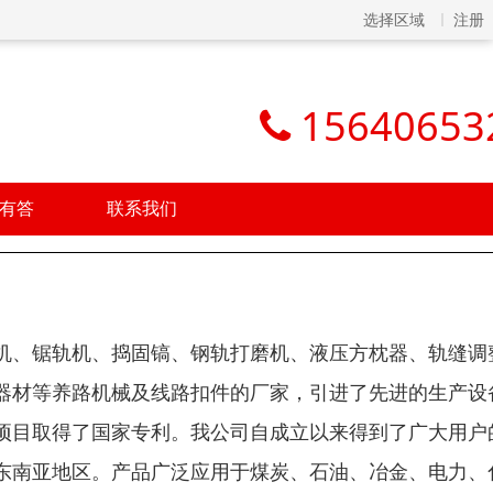
选择区域
注册
15640653
有答
联系我们
机、锯轨机、捣固镐、钢轨打磨机、液压方枕器、轨缝调
器材等养路机械及线路扣件的厂家，引进了先进的生产设
项目取得了国家专利。我公司自成立以来得到了广大用户
东南亚地区。产品广泛应用于煤炭、石油、冶金、电力、