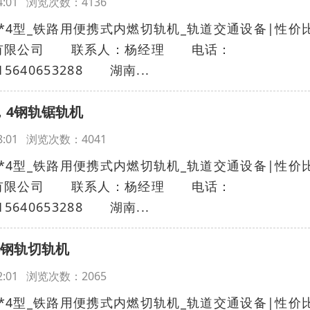
:44:01 浏览次数：4136
*4型_铁路用便携式内燃切轨机_轨道交通设备|性价
有限公司 联系人：杨经理 电话：
5640653288 湖南...
，4钢轨锯轨机
:48:01 浏览次数：4041
*4型_铁路用便携式内燃切轨机_轨道交通设备|性价
有限公司 联系人：杨经理 电话：
5640653288 湖南...
4钢轨切轨机
:32:01 浏览次数：2065
*4型_铁路用便携式内燃切轨机_轨道交通设备|性价