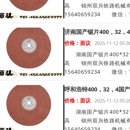
高 锦州双兴铁路机械
15640659234 微信：1
济南国产锯片400，32，
价格：面议
2025-11-12 05
湖南国产锯片400*32
高 锦州双兴铁路机械
15640659234 微信：1
呼和浩特400，32，4国
价格：面议
2025-11-12 05
湖南国产锯片400*32
高 锦州双兴铁路机械
15640659234 微信：1