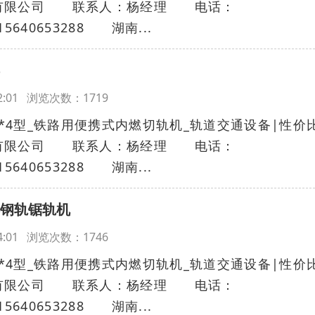
有限公司 联系人：杨经理 电话：
5640653288 湖南...
4
:52:01 浏览次数：1719
*4型_铁路用便携式内燃切轨机_轨道交通设备|性价
有限公司 联系人：杨经理 电话：
5640653288 湖南...
4钢轨锯轨机
:04:01 浏览次数：1746
*4型_铁路用便携式内燃切轨机_轨道交通设备|性价
有限公司 联系人：杨经理 电话：
5640653288 湖南...