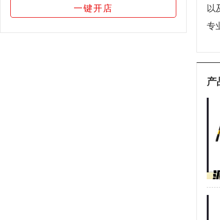
一键开店
以
专
产