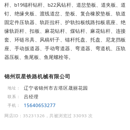
杆、b19锚杆钻杆、b22风钻杆、道岔垫板、道夹板、道
钉、绝缘夹板、渡线道岔、垫板、复合橡胶垫板、轨道
固定件压轨器、轨距拉杆、护轨扣板线路扣板底座、绝
缘轨距杆、扣板、麻花钻杆、煤钻杆、麻花钻杆、连接
套、环链吊具、风稿钎子、锚杆托盘、托盘、尼龙挡板
座、手动扳道器、手动弯道器、弯道器、弯道机、压轨
器压板、鱼尾板、鱼尾螺栓等。
锦州双星铁路机械有限公司
辽宁省锦州市古塔区晟丽花园
地址：
吕经理
联系：
15640653277
手机：
网店ID：35231326，共被浏览过 33093 次