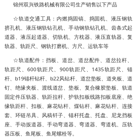
锦州双兴铁路机械有限公司生产销售以下产品
☆轨道交通工具：内燃捣固镐、捣固机、液压钢轨
挤孔机、液压钢轨钻孔机、手动钢轨钻孔机、齿条式起
道器、液压起道器、切轨机、方枕器、液压直轨器、复
轨器、轨距尺、钢轨打磨机、方尺、运轨车等
☆轨道配件：挡板、道岔、道岔配件、道岔拉杆、
轨距尺、600轨距尺、900轨距尺、1435轨距尺、锚
杆、b19锚杆钻杆、b22风钻杆、道岔垫板、道夹板、道
钉、绝缘夹板、渡线道岔、垫板、复合橡胶垫板、轨道
固定件压轨器、轨距拉杆、护轨扣板线路扣板底座、绝
缘轨距杆、扣板、麻花钻杆、煤钻杆、麻花钻杆、连接
套、环链吊具、风稿钎子、锚杆托盘、托盘、尼龙挡板
座、手动扳道器、手动弯道器、弯道器、弯道机、压轨
器压板、鱼尾板、鱼尾螺栓等。