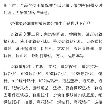
用回访，产品的使用情况并予以记录，做到有问题及时
处理，力争做到客户满意。
锦州双兴铁路机械有限公司生产销售以下产品
☆轨道交通工具：内燃捣固镐、捣固机、液压钢轨
挤孔机、液压钢轨钻孔机、手动钢轨钻孔机、齿条式起
道器、液压起道器、切轨机、方枕器、液压直轨器、复
轨器、轨距尺、钢轨打磨机、方尺、运轨车等
☆轨道配件：挡板、道岔、道岔配件、道岔拉杆、
轨距尺、600轨距尺、900轨距尺、1435轨距尺、锚
杆、b19锚杆钻杆、b22风钻杆、道岔垫板、道夹板、道
钉、绝缘夹板、渡线道岔、垫板、复合橡胶垫板、轨道
固定件压轨器、轨距拉杆、护轨扣板线路扣板底座、绝
缘轨距杆、扣板、麻花钻杆、煤钻杆、麻花钻杆、连接