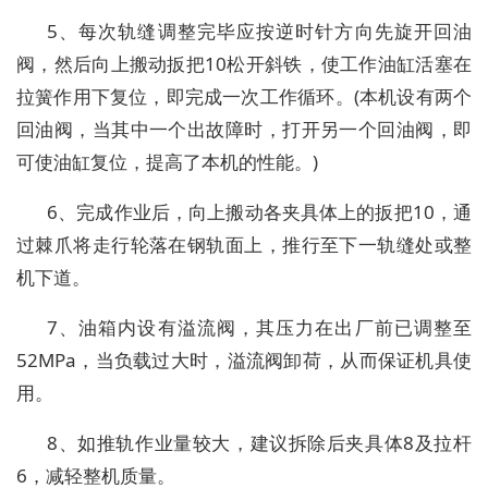
5、每次轨缝调整完毕应按逆时针方向先旋开回油
阀，然后向上搬动扳把10松开斜铁，使工作油缸活塞在
拉簧作用下复位，即完成一次工作循环。(本机设有两个
回油阀，当其中一个出故障时，打开另一个回油阀，即
可使油缸复位，提高了本机的性能。)
6、完成作业后，向上搬动各夹具体上的扳把10，通
过棘爪将走行轮落在钢轨面上，推行至下一轨缝处或整
机下道。
7、油箱内设有溢流阀，其压力在出厂前已调整至
52MPa，当负载过大时，溢流阀卸荷，从而保证机具使
用。
8、如推轨作业量较大，建议拆除后夹具体8及拉杆
6，减轻整机质量。