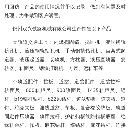
用回访，产品的使用情况并予以记录，做到有问题及时
处理，力争做到客户满意。
锦州双兴铁路机械有限公司生产销售以下产品
☆轨道交通工具：内燃捣固镐、捣固机、液压钢轨
挤孔机、液压钢轨钻孔机、手动钢轨钻孔机、齿条式起
道器、液压起道器、切轨机、方枕器、液压直轨器、复
轨器、轨距尺、钢轨打磨机、方尺、运轨车等
☆轨道配件：挡板、道岔、道岔配件、道岔拉杆、
轨距尺、600轨距尺、900轨距尺、1435轨距尺、锚
杆、b19锚杆钻杆、b22风钻杆、道岔垫板、道夹板、道
钉、绝缘夹板、渡线道岔、垫板、复合橡胶垫板、轨道
固定件压轨器、轨距拉杆、护轨扣板线路扣板底座、绝
缘轨距杆、扣板、麻花钻杆、煤钻杆、麻花钻杆、连接