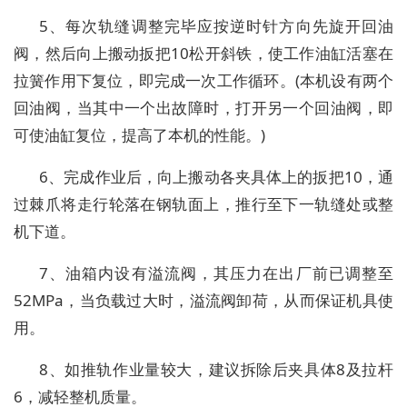
5、每次轨缝调整完毕应按逆时针方向先旋开回油
阀，然后向上搬动扳把10松开斜铁，使工作油缸活塞在
拉簧作用下复位，即完成一次工作循环。(本机设有两个
回油阀，当其中一个出故障时，打开另一个回油阀，即
可使油缸复位，提高了本机的性能。)
6、完成作业后，向上搬动各夹具体上的扳把10，通
过棘爪将走行轮落在钢轨面上，推行至下一轨缝处或整
机下道。
7、油箱内设有溢流阀，其压力在出厂前已调整至
52MPa，当负载过大时，溢流阀卸荷，从而保证机具使
用。
8、如推轨作业量较大，建议拆除后夹具体8及拉杆
6，减轻整机质量。