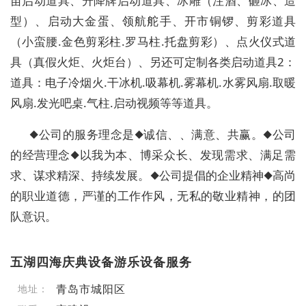
苗启动道具、升降牌启动道具、冰雕（注酒、砸冰、造
型）、启动大金蛋、领航舵手、开市铜锣、剪彩道具
（小蛮腰.金色剪彩柱.罗马柱.托盘剪彩）、点火仪式道
具（真假火炬、火炬台）、另还可定制各类启动道具2：
道具：电子冷烟火.干冰机.吸幕机.雾幕机.水雾风扇.取暖
风扇.发光吧桌.气柱.启动视频等等道具。
◆公司的服务理念是◆诚信、、满意、共赢。◆公司
的经营理念◆以我为本、博采众长、发现需求、满足需
求、谋求精深、持续发展。◆公司提倡的企业精神◆高尚
的职业道德，严谨的工作作风，无私的敬业精神，的团
队意识。
五湖四海庆典设备游乐设备服务
青岛市城阳区
地址：