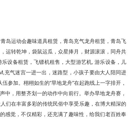
赁青岛运动会趣味道具租赁，青岛充气龙舟租赁，青岛飞
门，运转乾坤，袋鼠运瓜，众星捧月，财源滚滚，同舟共
乐设备租赁，飞镖机租售，大型游艺机, 游乐设备，儿
1M,充气迷宫一进一出，迷路型，小孩子要由大人陪同进
队伍参加。栩栩如生的“旱地龙舟”在起跑线上一字排开，
号声中，用整齐划一的动作中向前行。举办旱地龙舟赛，
让人们在丰富多彩的传统民俗中享受乐趣，在博大精深的
新的感觉，不仅精彩，还充满了趣味性，给我们老百姓奉