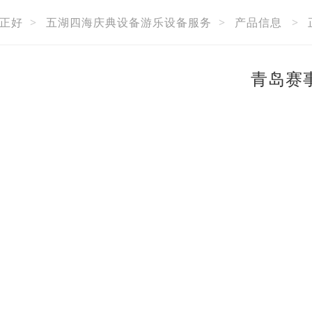
正好
>
五湖四海庆典设备游乐设备服务
>
产品信息
>
青岛赛