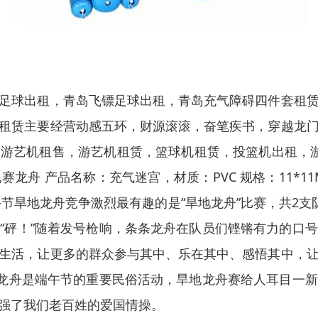
足球出租，青岛飞镖足球出租，青岛充气障碍四件套租
租赁主要经营动感五环，财源滚滚，奋笔疾书，穿越龙
游艺机租售，游艺机租赁，篮球机租赁，投篮机出租，游
龙舟 产品名称：充气迷宫，材质：PVC 规格：11*1
节旱地龙舟竞争激烈最有趣的是“旱地龙舟”比赛，共2支
“砰！”随着发号枪响，条条龙舟在队员们铿锵有力的口
生活，让更多的群众参与其中、乐在其中、感悟其中，
赛龙舟是端午节的重要民俗活动，旱地龙舟赛给人耳目一
强了我们老百姓的爱国情操。