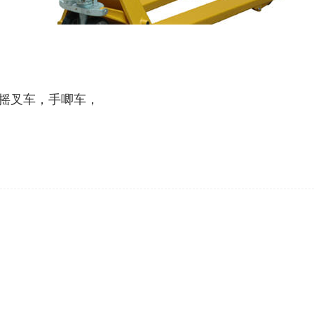
摇叉车，手唧车，