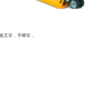
摇叉车，手唧车，