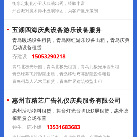
衡水定制化小丑庆典演出秀，经验丰富
邢台派对魔术师小丑演绎团，为客户量身策划
五湖四海庆典设备游乐设备服务
青岛暖场设备租赁，青岛网红游乐设备出租，青岛庆典
启动设备租赁
15053290218
齐建设
青岛北极光乐园，青岛北极光租赁，青岛北极光乐园出租
青岛球幕飞行影院出租，青岛移动穹幕影院设备租赁
青岛稻草人艺术展租赁，青岛世界建筑模型出租
惠州市精艺广告礼仪庆典服务有限公司
惠州活动物料租赁，舞台灯光音响LED屏租赁，惠州桌
椅租赁会场布置
13531683683
钟生、陈小姐