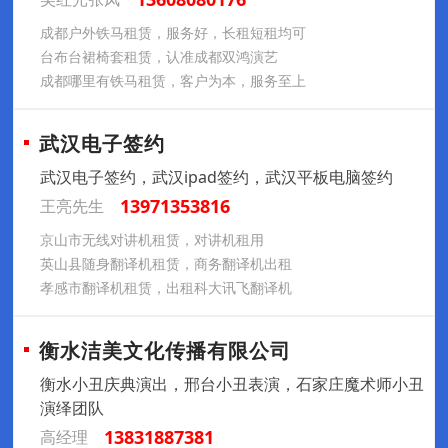
成都户外铁马租赁，服务好，长租短租均可
台布台裙椅套租赁，认准成都双鸿演艺
成都哪里有铁马租赁，客户为本，服务至上
武汉电子签约
武汉电子签约，武汉ipad签约，武汉平板电脑签约
13971353816
王亮先生
京山市无线对讲机租赁，对讲机租用
英山县随身翻译机租赁，商务翻译机出租
孝感市翻译机租赁，出租科大讯飞翻译机
衡水洁美文化传播有限公司
衡水小丑庆典演出，邢台小丑表演，石家庄魔术师小丑
演绎团队
13831887381
高经理