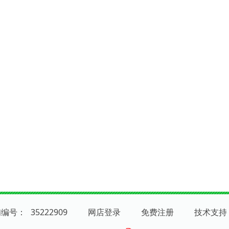
铺编号：
35222909
网店登录
免费注册
技术支持