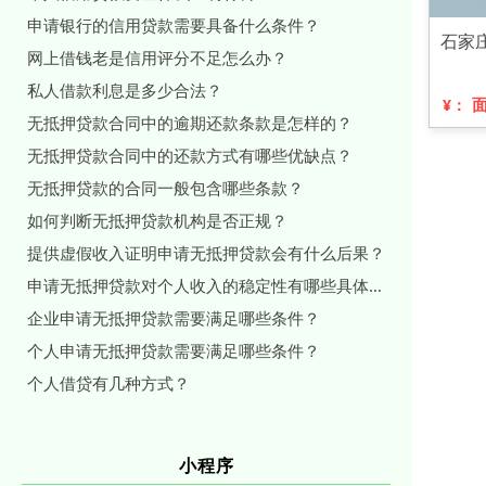
申请银行的信用贷款需要具备什么条件？
石家
网上借钱老是信用评分不足怎么办？
私人借款利息是多少合法？
¥：
无抵押贷款合同中的逾期还款条款是怎样的？
无抵押贷款合同中的还款方式有哪些优缺点？
无抵押贷款的合同一般包含哪些条款？
如何判断无抵押贷款机构是否正规？
提供虚假收入证明申请无抵押贷款会有什么后果？
申请无抵押贷款对个人收入的稳定性有哪些具体要求？
企业申请无抵押贷款需要满足哪些条件？
个人申请无抵押贷款需要满足哪些条件？
个人借贷有几种方式？
小程序