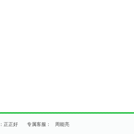
：正正好
专
属
客
服
：
周能亮