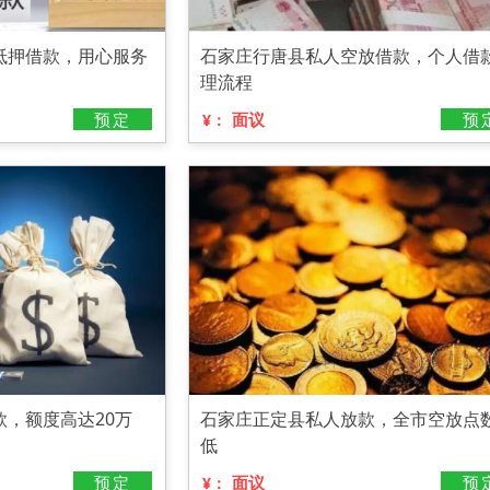
抵押借款，用心服务
石家庄行唐县私人空放借款，个人借
理流程
预定
面议
预
¥：
，额度高达20万
石家庄正定县私人放款，全市空放点数z
低
预定
面议
预
¥：