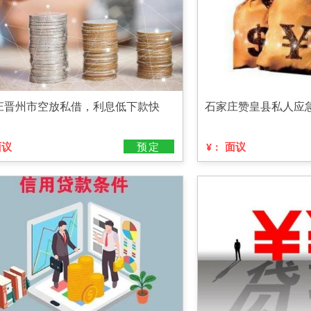
庄晋州市空放私借，利息低下款快
石家庄赞皇县私人应
面议
预定
面议
¥：