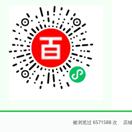
被浏览过 6571588 次 店